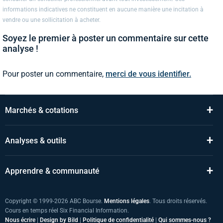
informations indicatives ne constituent en aucune manière une incitation à
vendre ou une sollicitation à acheter.
Soyez le premier à poster un commentaire sur cette
analyse !
Pour poster un commentaire,
merci de vous identifier.
+
Marchés & cotations
+
Analyses & outils
+
Apprendre & communauté
Copyright © 1999-2026 ABC Bourse.
Mentions légales
. Tous droits réservés.
Cours en temps réel Six Financial Information.
Nous écrire
|
Design by Bild
|
Politique de confidentialité
|
Qui sommes-nous ?