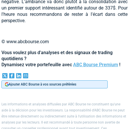
négative. L'ambiance va donc plutôt à la consolidation avec
un premier support intéressant identifié autour de 337$. Pour
l'heure nous recommandons de rester à l'écart dans cette
perspective.
© www.abcbourse.com
Vous voulez plus d'analyses et des signaux de trading
quotidiens ?
Dynamisez votre portefeuille avec
ABC Bourse Premium
!
Ajouter ABC Bourse à vos sources préférées
Les informations et analyses diffusées par ABC Bourse ne constituent qu'une
aide à la décision pour les investisseurs. La responsabilité d'ABC Bourse ne peut
être retenue directement ou indirectement suite à l'utilisation des informations et
analyses par les lecteurs. Il est recommandé à toute personne non avertie de
consulter un conseiller professionnel avant tout investissement. Ces