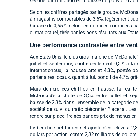
secoué par l'inflation et la baisse du pouvoir d'ach
Selon les chiffres partagés par le groupe, McDona
à magasins comparables de 3,6%, légèrement supéri
hausse de 3,55%, selon les données compilées par
climat actuel, tirée par les bons résultats aux Éta
Une performance contrastée entre vent
Aux États-Unis, le plus gros marché de McDonald’
juillet et septembre, contre seulement 0,3% à l
internationaux, la hausse atteint 4,3%, portée pa
partenaires locaux, quant à lui, bondit de 4,7% 
Mais derrière ces chiffres en hausse, la réalit
McDonald's a chuté de 3,5% entre juillet et sep
baisse de 2,3% dans l'ensemble de la catégorie des
société de suivi du trafic piétonnier Placer.ai. L
rendre sur place, freinés par des prix de menus en
Le bénéfice net trimestriel ajusté s'est élevé à 2,3
dollars par action, contre 2,32 milliards de dollars 