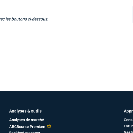
vec les boutons ci-dessous.
Analyses & outils
Appr
Analyses de marché
Cons
Foru
ABCBourse Premium
Gesti
Backtest manager