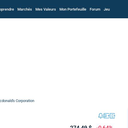
pprendre
Marchés
Mes Valeurs
Mon Portefeuille
Forum
Jeu
donald's Corporation
274,49 $
-0,64%