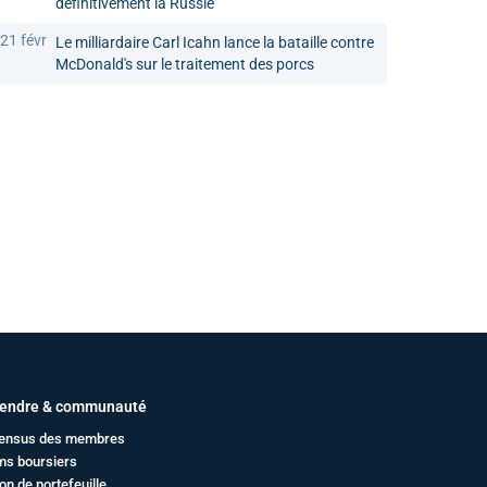
définitivement la Russie
21 févr
Le milliardaire Carl Icahn lance la bataille contre
McDonald's sur le traitement des porcs
endre & communauté
ensus des membres
ms boursiers
on de portefeuille