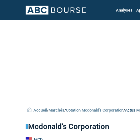
Analyses
A
Accueil
/
Marchés
/
Cotation Mcdonald's Corporation
/
Actus Mc
Mcdonald's Corporation
MCD