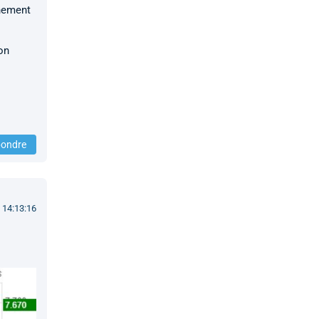
inement
on
ondre
 14:13:16