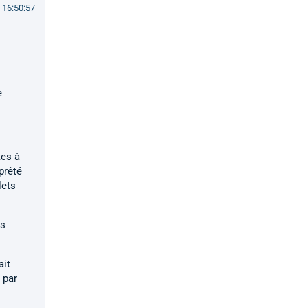
 16:50:57
e
tes à
prêté
lets
és
ait
 par