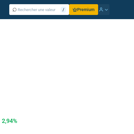
⌕
/
Premium
2,94%