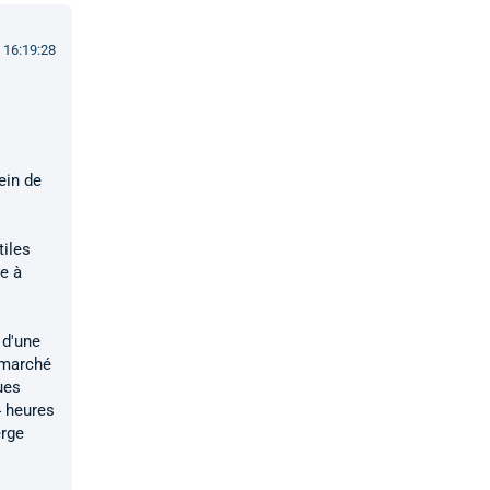
 16:19:28
ein de
tiles
e à
 d'une
 marché
ues
4 heures
erge