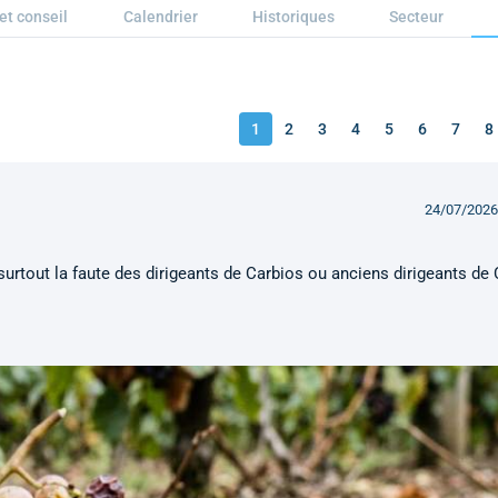
et conseil
Calendrier
Historiques
Secteur
1
2
3
4
5
6
7
8
24/07/2026
t surtout la faute des dirigeants de Carbios ou anciens dirigeants de