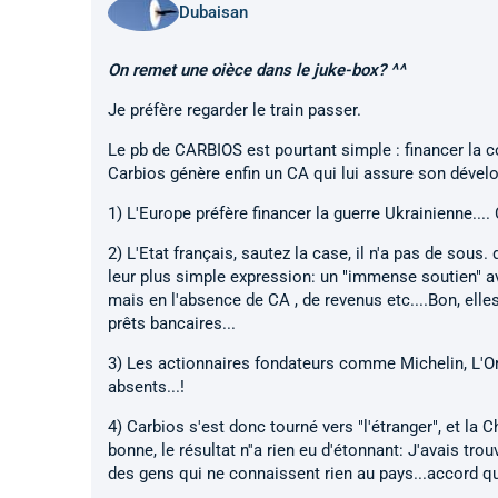
Dubaisan
On remet une oièce dans le juke-box? ^^
Je préfère regarder le train passer.
Le pb de CARBIOS est pourtant simple : financer la c
Carbios génère enfin un CA qui lui assure son dével
1) L'Europe préfère financer la guerre Ukrainienne....
2) L'Etat français, sautez la case, il n'a pas de sous.
leur plus simple expression: un "immense soutien" ave
mais en l'absence de CA , de revenus etc....Bon, elles
prêts bancaires...
3) Les actionnaires fondateurs comme Michelin, L'Oré
absents...!
4) Carbios s'est donc tourné vers "l'étranger", et la 
bonne, le résultat n''a rien eu d'étonnant: J'avais 
des gens qui ne connaissent rien au pays...accord qu