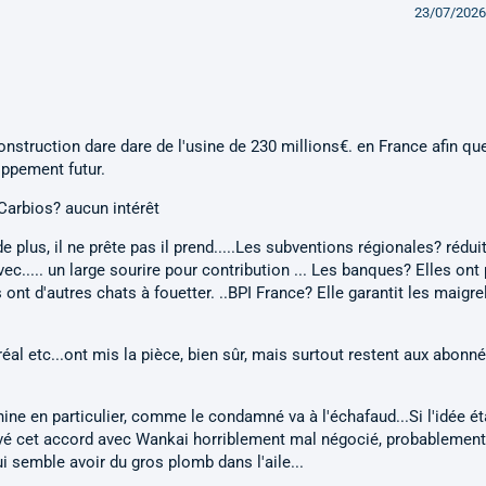
23/07/2026
onstruction dare dare de l'usine de 230 millions€. en France afin qu
oppement futur.
 Carbios? aucun intérêt
 de plus, il ne prête pas il prend.....Les subventions régionales? rédui
c..... un large sourire pour contribution ... Les banques? Elles ont 
 ont d'autres chats à fouetter. ..BPI France? Elle garantit les maigre
al etc...ont mis la pièce, bien sûr, mais surtout restent aux abonn
Chine en particulier, comme le condamné va à l'échafaud...Si l'idée ét
trouvé cet accord avec Wankai horriblement mal négocié, probablement
i semble avoir du gros plomb dans l'aile...