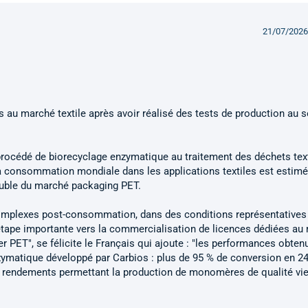
21/07/2026
 au marché textile après avoir réalisé des tests de production au s
 procédé de biorecyclage enzymatique au traitement des déchets tex
 la consommation mondiale dans les applications textiles est estimé
double du marché packaging PET.
 complexes post-consommation, dans des conditions représentatives
e étape importante vers la commercialisation de licences dédiées au
r PET", se félicite le Français qui ajoute : "les performances obten
zymatique développé par Carbios : plus de 95 % de conversion en 2
es rendements permettant la production de monomères de qualité vi