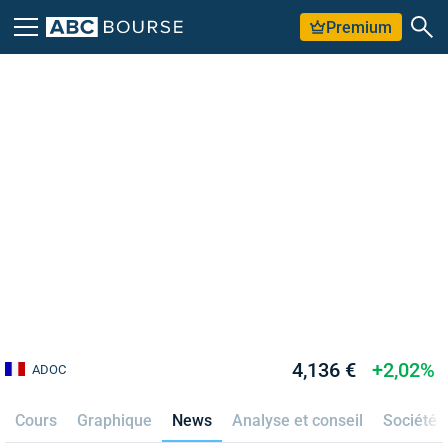
Premium
4,136 €
+2,02%
ADOC
Cours
Graphique
News
Analyse et conseil
Société