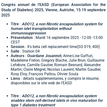
Congrès annuel de l’EASD (European Association for the
Study of Diabetes) 2025, Vienne, Autriche, 15-19 septembre
2025
Titre
:
ADO12, a non-fibrotic encapsulation system for
human islet transplantation without
immunosuppression
Présentation
: Mardi 16 septembre 2025 - 12:00 -13:00
CEST
Session
: It's beta cell replacement time
(SO 019; 400)
Salle
: Station 04
Auteurs
:
Ouardane Jouannot
, Anne-Lise Gaffuri,
Madeleine Frelon, Gregory Blache, Julie Brun, Guillaume
Lefebvre, Camille Gautier, Romain Besnard, Alexandre
Martin, Claire Mégret, Nicolas Laurent, Martin Gaudier,
Rosy Eloy, François Pattou, Olivier Soula
Liens
: détails supplémentaires, y compris le résumé,
disponibles sur le site web de l'EASD
Titre
:
ADO12, a non-fibrotic encapsulation system
enables stem cell-derived islets in vivo maturation for
type 1 diabetes treatment