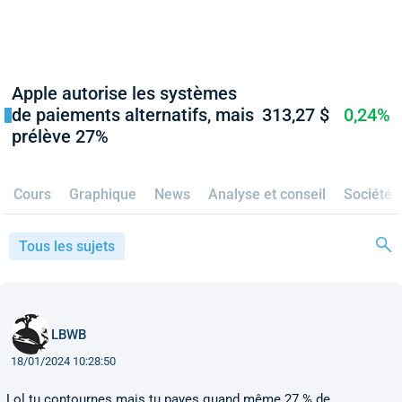
Apple autorise les systèmes
de paiements alternatifs, mais
313,27 $
0,24%
prélève 27%
Cours
Graphique
News
Analyse et conseil
Société
Tous les sujets
LBWB
18/01/2024 10:28:50
Lol tu contournes mais tu payes quand même 27 % de