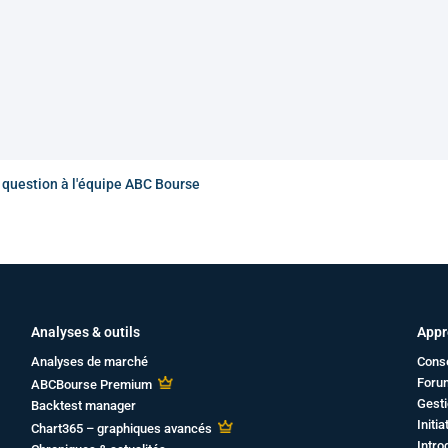
e question à l'équipe ABC Bourse
Analyses & outils
Appr
Analyses de marché
Cons
Foru
ABCBourse Premium
Gesti
Backtest manager
Initi
Chart365 – graphiques avancés
Intro