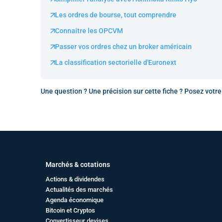
Les ordres de bourse, tout comprendre
Connaitre les OPCVM
Passer vos ordres chez un broker américain
La classification sectorielle d'Euronext
Une question ? Une précision sur cette fiche ? Posez votr
Marchés & cotations
Actions & dividendes
Actualités des marchés
Agenda économique
Bitcoin et Cryptos
Convertisseur devises