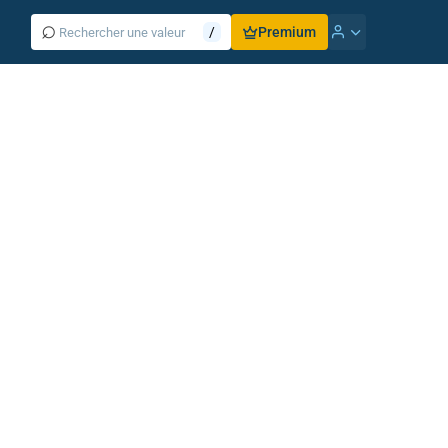
⌕
/
Premium