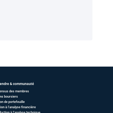
endre & communauté
ensus des membres
ms boursiers
on de portefeuille
ation à l’analyse financière
duction à l’analyse technique