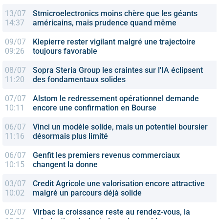
13/07
Stmicroelectronics
moins chère que les géants
14:37
américains, mais prudence quand même
09/07
Klepierre
rester vigilant malgré une trajectoire
09:26
toujours favorable
08/07
Sopra Steria Group
les craintes sur l'IA éclipsent
11:20
des fondamentaux solides
07/07
Alstom
le redressement opérationnel demande
10:11
encore une confirmation en Bourse
06/07
Vinci
un modèle solide, mais un potentiel boursier
11:16
désormais plus limité
06/07
Genfit
les premiers revenus commerciaux
10:15
changent la donne
03/07
Credit Agricole
une valorisation encore attractive
10:02
malgré un parcours déjà solide
02/07
Virbac
la croissance reste au rendez-vous, la