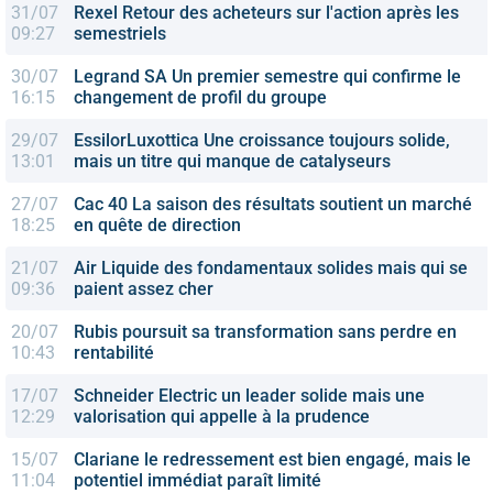
31/07
Rexel
Retour des acheteurs sur l'action après les
09:27
semestriels
30/07
Legrand SA
Un premier semestre qui confirme le
16:15
changement de profil du groupe
29/07
EssilorLuxottica
Une croissance toujours solide,
13:01
mais un titre qui manque de catalyseurs
27/07
Cac 40
La saison des résultats soutient un marché
18:25
en quête de direction
21/07
Air Liquide
des fondamentaux solides mais qui se
09:36
paient assez cher
20/07
Rubis
poursuit sa transformation sans perdre en
10:43
rentabilité
17/07
Schneider Electric
un leader solide mais une
12:29
valorisation qui appelle à la prudence
15/07
Clariane
le redressement est bien engagé, mais le
11:04
potentiel immédiat paraît limité