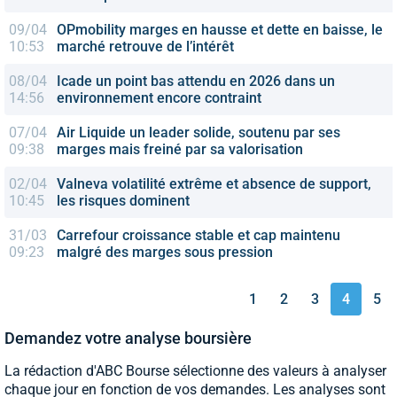
09/04
OPmobility
marges en hausse et dette en baisse, le
10:53
marché retrouve de l’intérêt
08/04
Icade
un point bas attendu en 2026 dans un
14:56
environnement encore contraint
07/04
Air Liquide
un leader solide, soutenu par ses
09:38
marges mais freiné par sa valorisation
02/04
Valneva
volatilité extrême et absence de support,
10:45
les risques dominent
31/03
Carrefour
croissance stable et cap maintenu
09:23
malgré des marges sous pression
1
2
3
4
5
Demandez votre analyse boursière
La rédaction d'ABC Bourse sélectionne des valeurs à analyser
chaque jour en fonction de vos demandes. Les analyses sont