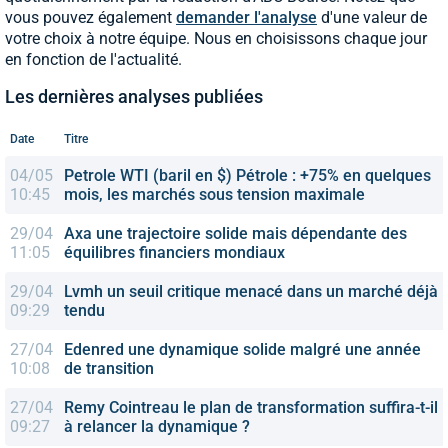
vous pouvez également
demander l'analyse
d'une valeur de
votre choix à notre équipe. Nous en choisissons chaque jour
en fonction de l'actualité.
Les dernières analyses publiées
Date
Titre
04/05
Petrole WTI (baril en $)
Pétrole : +75% en quelques
10:45
mois, les marchés sous tension maximale
29/04
Axa
une trajectoire solide mais dépendante des
11:05
équilibres financiers mondiaux
29/04
Lvmh
un seuil critique menacé dans un marché déjà
09:29
tendu
27/04
Edenred
une dynamique solide malgré une année
10:08
de transition
27/04
Remy Cointreau
le plan de transformation suffira-t-il
09:27
à relancer la dynamique ?