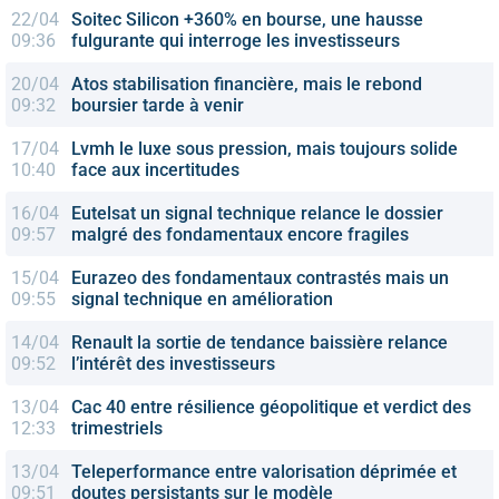
22/04
Soitec Silicon
+360% en bourse, une hausse
09:36
fulgurante qui interroge les investisseurs
20/04
Atos
stabilisation financière, mais le rebond
09:32
boursier tarde à venir
17/04
Lvmh
le luxe sous pression, mais toujours solide
10:40
face aux incertitudes
16/04
Eutelsat
un signal technique relance le dossier
09:57
malgré des fondamentaux encore fragiles
15/04
Eurazeo
des fondamentaux contrastés mais un
09:55
signal technique en amélioration
14/04
Renault
la sortie de tendance baissière relance
09:52
l’intérêt des investisseurs
13/04
Cac 40
entre résilience géopolitique et verdict des
12:33
trimestriels
13/04
Teleperformance
entre valorisation déprimée et
09:51
doutes persistants sur le modèle