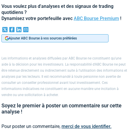
Vous voulez plus d'analyses et des signaux de trading
quotidiens ?
Dynamisez votre portefeuille avec
ABC Bourse Premium
!
Ajouter ABC Bourse à vos sources préférées
Les informations et analyses diffusées par ABC Bourse ne constituent qu'une
aide à la décision pour les investisseurs. La responsabilité d'ABC Bourse ne peut
être retenue directement ou indirectement suite à l'utilisation des informations et
analyses par les lecteurs. Il est recommandé à toute personne non avertie de
consulter un conseiller professionnel avant tout investissement. Ces
informations indicatives ne constituent en aucune manière une incitation à
vendre ou une sollicitation à acheter.
Soyez le premier à poster un commentaire sur cette
analyse !
Pour poster un commentaire,
merci de vous identifier.