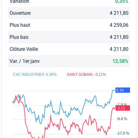
Variation
0,35%
Ouverture
4 211,80
Plus haut
4 259,06
Plus bas
4 211,80
Clôture Veille
4 211,80
Var. / 1er janv
12,58%
CAC INDUSTRIES
6.34%
SAINT GOBAIN
-3.11%