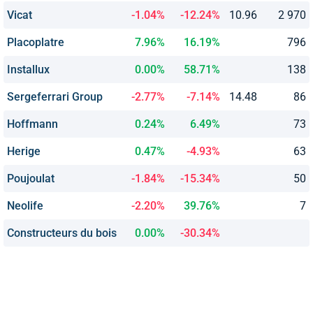
Vicat
-1.04%
-12.24%
10.96
2 970
Placoplatre
7.96%
16.19%
796
Installux
0.00%
58.71%
138
Sergeferrari Group
-2.77%
-7.14%
14.48
86
Hoffmann
0.24%
6.49%
73
Herige
0.47%
-4.93%
63
Poujoulat
-1.84%
-15.34%
50
Neolife
-2.20%
39.76%
7
Constructeurs du bois
0.00%
-30.34%