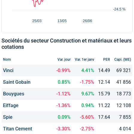
Sociétés du secteur Construction et matériaux et leurs
cotations
Nom
Var. jour
Var. 1er janv
PER
Capi. (ME)
Vinci
-0.99%
4.41%
14.49
69 321
Saint Gobain
0.85%
-1.75%
12.14
41 856
Bouygues
-1.12%
9.67%
15.79
18 773
Eiffage
-1.36%
0.94%
11.22
12 108
Spie
0.09%
-5.60%
17.64
7 855
Titan Cement
-3.30%
-2.75%
4 014