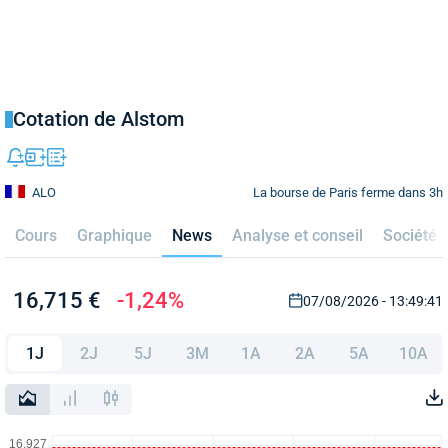
Cotation de Alstom
La bourse de Paris ferme dans 3h
ALO
Cours
Graphique
News
Analyse et conseil
Société
16,715 €
-1,24%
07/08/2026 - 13:49:41
1J
2J
5J
3M
1A
2A
5A
10A