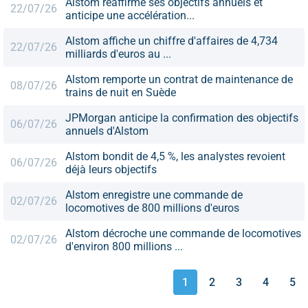
Alstom réaffirme ses objectifs annuels et
22/07/26
anticipe une accélération...
Alstom affiche un chiffre d'affaires de 4,734
22/07/26
milliards d'euros au ...
Alstom remporte un contrat de maintenance de
08/07/26
trains de nuit en Suède
JPMorgan anticipe la confirmation des objectifs
06/07/26
annuels d'Alstom
Alstom bondit de 4,5 %, les analystes revoient
06/07/26
déjà leurs objectifs
Alstom enregistre une commande de
02/07/26
locomotives de 800 millions d'euros
Alstom décroche une commande de locomotives
02/07/26
d'environ 800 millions ...
1
2
3
4
5