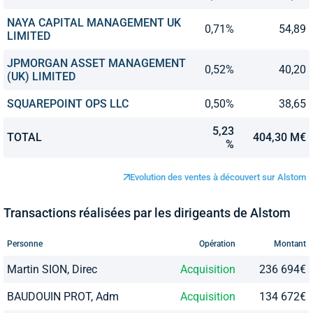
NAYA CAPITAL MANAGEMENT UK
0,71%
54,89
LIMITED
JPMORGAN ASSET MANAGEMENT
0,52%
40,20
(UK) LIMITED
SQUAREPOINT OPS LLC
0,50%
38,65
5,23
TOTAL
404,30 M€
%
Evolution des ventes à découvert sur Alstom
Transactions réalisées par les dirigeants de Alstom
Personne
Opération
Montant
Martin SION, Direc
Acquisition
236 694€
BAUDOUIN PROT, Adm
Acquisition
134 672€