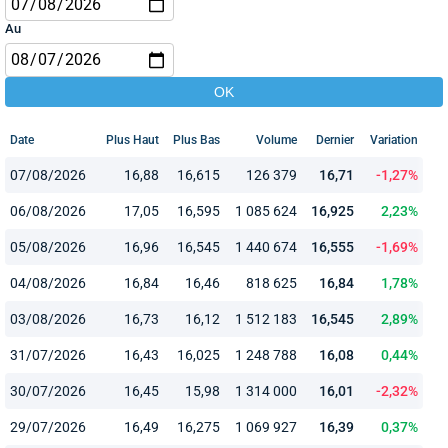
Au
Date
Plus Haut
Plus Bas
Volume
Dernier
Variation
07/08/2026
16,88
16,615
126 379
16,71
-1,27%
06/08/2026
17,05
16,595
1 085 624
16,925
2,23%
05/08/2026
16,96
16,545
1 440 674
16,555
-1,69%
04/08/2026
16,84
16,46
818 625
16,84
1,78%
03/08/2026
16,73
16,12
1 512 183
16,545
2,89%
31/07/2026
16,43
16,025
1 248 788
16,08
0,44%
30/07/2026
16,45
15,98
1 314 000
16,01
-2,32%
29/07/2026
16,49
16,275
1 069 927
16,39
0,37%