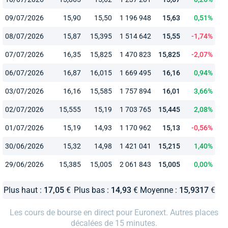
09/07/2026
15,90
15,50
1 196 948
15,63
0,51%
08/07/2026
15,87
15,395
1 514 642
15,55
-1,74%
07/07/2026
16,35
15,825
1 470 823
15,825
-2,07%
06/07/2026
16,87
16,015
1 669 495
16,16
0,94%
03/07/2026
16,16
15,585
1 757 894
16,01
3,66%
02/07/2026
15,555
15,19
1 703 765
15,445
2,08%
01/07/2026
15,19
14,93
1 170 962
15,13
-0,56%
30/06/2026
15,32
14,98
1 421 041
15,215
1,40%
29/06/2026
15,385
15,005
2 061 843
15,005
0,00%
Plus haut :
17,05
€
Plus bas :
14,93
€
Moyenne :
15,9317
€
Les cours de bourse en direct pour Euronext. Autres places
décalées de 15 minutes.