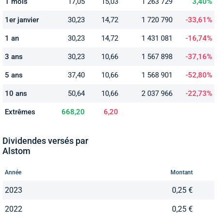
1 mois
17,05
15,03
1 263 729
3,40%
1er janvier
30,23
14,72
1 720 790
-33,61%
1 an
30,23
14,72
1 431 081
-16,74%
3 ans
30,23
10,66
1 567 898
-37,16%
5 ans
37,40
10,66
1 568 901
-52,80%
10 ans
50,64
10,66
2 037 966
-22,73%
Extrêmes
668,20
6,20
Dividendes versés par
Alstom
Année
Montant
2023
0,25 €
2022
0,25 €