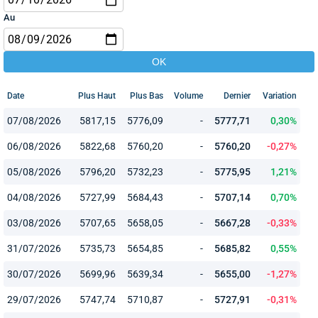
Au
Date
Plus Haut
Plus Bas
Volume
Dernier
Variation
07/08/2026
5817,15
5776,09
-
5777,71
0,30%
06/08/2026
5822,68
5760,20
-
5760,20
-0,27%
05/08/2026
5796,20
5732,23
-
5775,95
1,21%
04/08/2026
5727,99
5684,43
-
5707,14
0,70%
03/08/2026
5707,65
5658,05
-
5667,28
-0,33%
31/07/2026
5735,73
5654,85
-
5685,82
0,55%
30/07/2026
5699,96
5639,34
-
5655,00
-1,27%
29/07/2026
5747,74
5710,87
-
5727,91
-0,31%