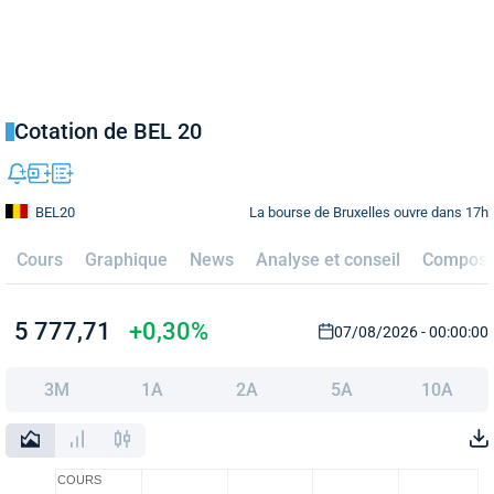
Cotation de BEL 20
La bourse de Bruxelles ouvre dans 17h
BEL20
Cours
Graphique
News
Analyse et conseil
Composit
5 777,71
+0,30%
07/08/2026 - 00:00:00
3M
1A
2A
5A
10A
COURS