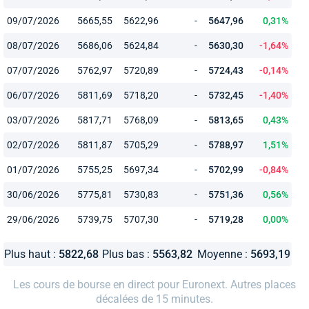
09/07/2026
5665,55
5622,96
-
5647,96
0,31%
08/07/2026
5686,06
5624,84
-
5630,30
-1,64%
07/07/2026
5762,97
5720,89
-
5724,43
-0,14%
06/07/2026
5811,69
5718,20
-
5732,45
-1,40%
03/07/2026
5817,71
5768,09
-
5813,65
0,43%
02/07/2026
5811,87
5705,29
-
5788,97
1,51%
01/07/2026
5755,25
5697,34
-
5702,99
-0,84%
30/06/2026
5775,81
5730,83
-
5751,36
0,56%
29/06/2026
5739,75
5707,30
-
5719,28
0,00%
Plus haut :
5822,68
Plus bas :
5563,82
Moyenne :
5693,19
Les cours de bourse en direct pour Euronext. Autres places
décalées de 15 minutes.