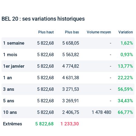
BEL 20 : ses variations historiques
Plus haut
Plus bas
Volume moyen
Variation
1 semaine
5 822,68
5 658,05
-
1,62%
1 mois
5 822,68
5 563,82
-
0,93%
1er janvier
5 822,68
4 774,82
-
13,77%
1 an
5 822,68
4 631,38
-
22,22%
3 ans
5 822,68
3 271,53
-
56,59%
5 ans
5 822,68
3 269,91
-
34,43%
10 ans
5 822,68
2 406,75
1 478 480
66,77%
Extrêmes
5 822,68
1 233,30