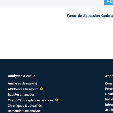
Rép
Forum de discussion
Kaufma
Analyses & outils
Appr
Analyses de marché
Cons
Foru
ABCBourse Premium
Gesti
Backtest manager
Initi
Chart365 – graphiques avancés
Intro
Chroniques & actualités
Jeu b
Demander une analyse