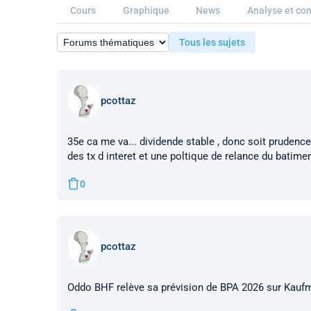
Cours
Graphique
News
Analyse et con
Tous les sujets
pcottaz
35e ca me va... dividende stable , donc soit prudence
des tx d interet et une poltique de relance du batime
0
pcottaz
Oddo BHF relève sa prévision de BPA 2026 sur Kauf