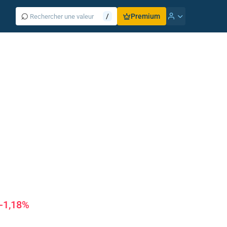
⌕
/
Premium
-1,18%