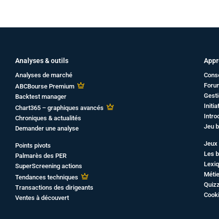
Analyses & outils
Appr
Analyses de marché
Cons
Foru
ABCBourse Premium
Gesti
Backtest manager
Initi
Chart365 – graphiques avancés
Intro
Chroniques & actualités
Jeu b
Demander une analyse
Jeux 
Points pivots
Les b
Palmarès des PER
Lexiq
SuperScreening actions
Métie
Tendances techniques
Quiz
Transactions des dirigeants
Cook
Ventes à découvert