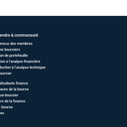
endre & communauté
ensus des membres
ms boursiers
on de portefeuille
ation à l’analyse financière
duction à l’analyse technique
oursier
étudiants finance
ases de la bourse
ue boursier
rs de la finance
z bourse
ies