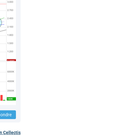
ondre
on
Cellectis