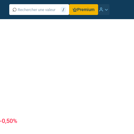
⌕
/
Premium
-0,50%