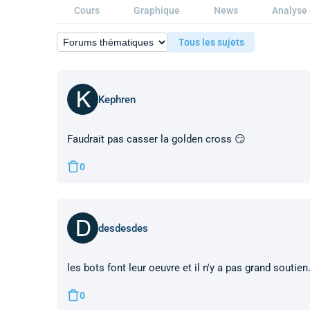
Cours
Graphique
News
Analyse 
Tous les sujets
Kephren
Faudrait pas casser la golden cross 😏
0
desdesdes
les bots font leur oeuvre et il n'y a pas grand souti
0