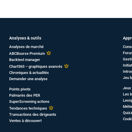
Analyses & outils
Appr
Analyses de marché
Cons
Foru
ABCBourse Premium
Gesti
Backtest manager
Initi
Chart365 – graphiques avancés
Intro
Chroniques & actualités
Jeu b
Demander une analyse
Jeux 
Points pivots
Les b
Palmarès des PER
Lexiq
SuperScreening actions
Métie
Tendances techniques
Quiz
Transactions des dirigeants
Cook
Ventes à découvert