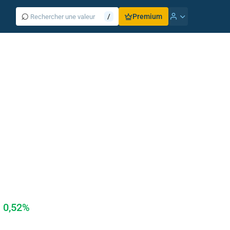
⌕
/
Premium
0,52%