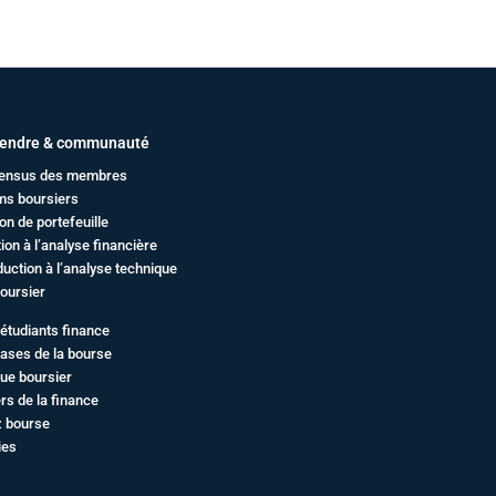
endre & communauté
ensus des membres
ms boursiers
on de portefeuille
ation à l’analyse financière
duction à l’analyse technique
oursier
étudiants finance
ases de la bourse
ue boursier
rs de la finance
z bourse
ies