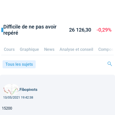
Difficile de ne pas avoir
26 126,30
-0,29%
repéré
Cours
Graphique
News
Analyse et conseil
Composi
Tous les sujets
Fibopivots
13/05/2021 19:42:38
15200