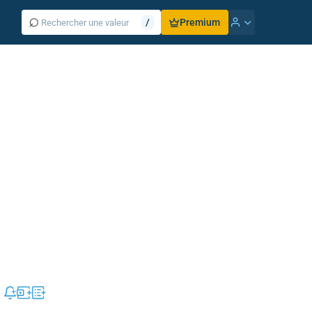
⌕
/
Premium