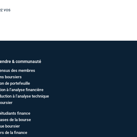
ez vos
endre & communauté
ensus des membres
ms boursiers
on de portefeuille
ation à l’analyse financière
duction à l’analyse technique
oursier
étudiants finance
ases de la bourse
ue boursier
rs de la finance