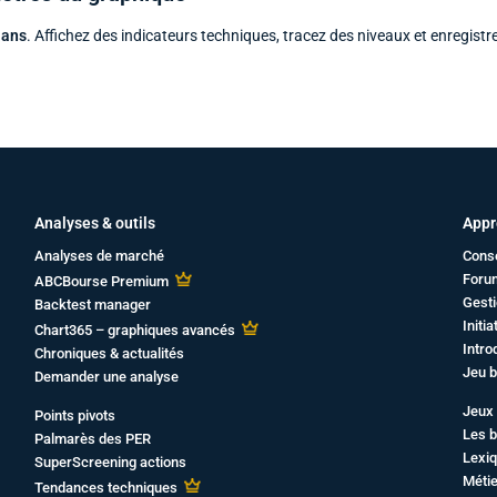
 ans
. Affichez des indicateurs techniques, tracez des niveaux et enregistr
Analyses & outils
Appr
Analyses de marché
Cons
Foru
ABCBourse Premium
Gesti
Backtest manager
Initi
Chart365 – graphiques avancés
Intro
Chroniques & actualités
Jeu b
Demander une analyse
Jeux 
Points pivots
Les b
Palmarès des PER
Lexiq
SuperScreening actions
Métie
Tendances techniques