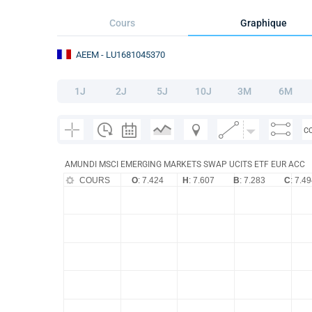
Cours
Graphique
AEEM
- LU1681045370
1J
2J
5J
10J
3M
6M
C
AMUNDI MSCI EMERGING MARKETS SWAP UCITS ETF EUR ACC
COURS
O
: 7.424
H
: 7.607
B
: 7.283
C
: 7.4