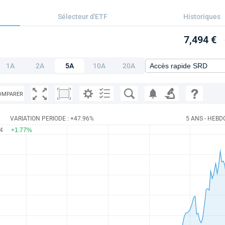
Sélecteur d'ETF
Historiques
7,494 €
1A
2A
5A
10A
20A
OMPARER
VARIATION PERIODE : +47.96%
5 ANS - HEBD
94
+1.77%