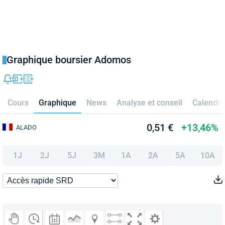
Graphique boursier Adomos
Cours
Graphique
News
Analyse et conseil
Calendri
0,51 €
+13,46%
ALADO
1J
2J
5J
3M
1A
2A
5A
10A