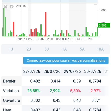
VOLUME
1J
2J
5J
1A
5A
10A
Connectez-vous pour sauver vos personnalisations
27/07/26
28/07/26
29/07/26
30/07/26
31/
Dernier
0,402
0,414
0,39
0,3784
Variation
28,85%
2,99%
-5,80%
-2,97%
Ouverture
0,302
0,43
0,43
0,371
Haut
0,402
0,43
0,43
0,3784