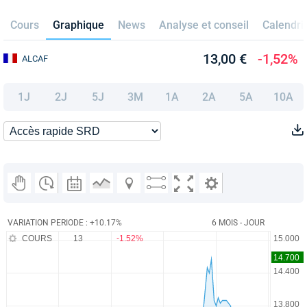
Cours
Graphique
News
Analyse et conseil
Calendri
13,00 €
-1,52%
ALCAF
1J
2J
5J
3M
1A
2A
5A
10A
VARIATION PERIODE : +10.17%
6 MOIS - JOUR
COURS
13
-1.52%