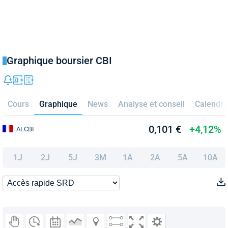
Graphique boursier CBI
Cours
Graphique
News
Analyse et conseil
Calendri
0,101 €
+4,12%
ALCBI
1J
2J
5J
3M
1A
2A
5A
10A