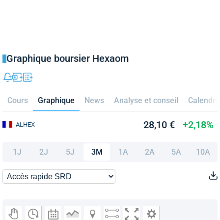
Graphique boursier Hexaom
Cours
Graphique
News
Analyse et conseil
Calendri
28,10 €
+2,18%
ALHEX
1J
2J
5J
3M
1A
2A
5A
10A