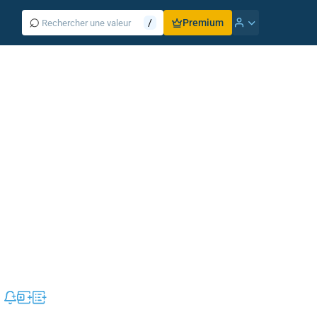
⌕
/
Premium