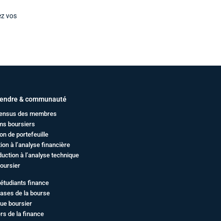
ez vos
endre & communauté
ensus des membres
ms boursiers
on de portefeuille
ation à l’analyse financière
duction à l’analyse technique
oursier
étudiants finance
ases de la bourse
ue boursier
rs de la finance