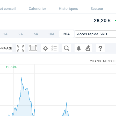
et conseil
Calendrier
Historiques
Secteur
28,20 €
1A
2A
5A
10A
20A
OMPARER
20 ANS - MENSUE
+9.73%