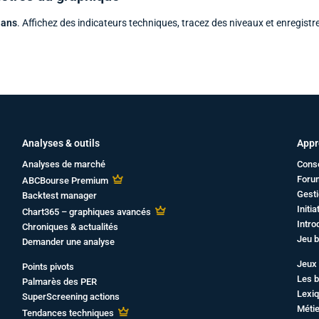
 ans
. Affichez des indicateurs techniques, tracez des niveaux et enregistr
Analyses & outils
Appr
Analyses de marché
Cons
Foru
ABCBourse Premium
Gesti
Backtest manager
Initi
Chart365 – graphiques avancés
Intro
Chroniques & actualités
Jeu b
Demander une analyse
Jeux 
Points pivots
Les b
Palmarès des PER
Lexiq
SuperScreening actions
Métie
Tendances techniques