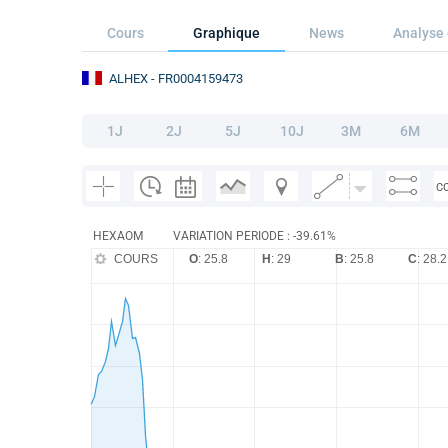
Cours
Graphique
News
Analyse 
ALHEX
- FR0004159473
1J
2J
5J
10J
3M
6M
C
HEXAOM
VARIATION PERIODE : -39.61%
COURS
O
: 25.8
H
: 29
B
: 25.8
C
: 28.2