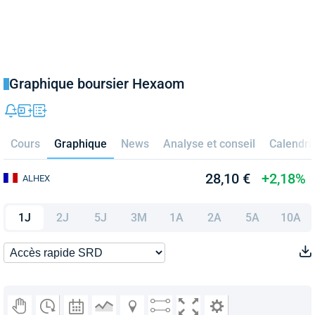
Graphique boursier Hexaom
Cours
Graphique
News
Analyse et conseil
Calendri
28,10 €
+2,18%
ALHEX
1J
2J
5J
3M
1A
2A
5A
10A