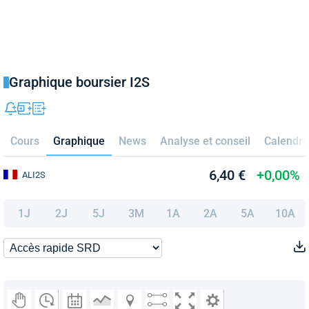
Graphique boursier I2S
Cours
Graphique
News
Analyse et conseil
Calendri
6,40 €
+0,00%
ALI2S
1J
2J
5J
3M
1A
2A
5A
10A