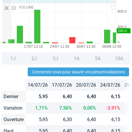
VOLUME
1J
2J
5J
1A
5A
10A
Connectez-vous pour sauver vos personnalisations
14/07/26
17/07/26
20/07/26
24/07/26
29/
Dernier
5,95
6,40
6,40
6,15
Variation
1,71%
7,56%
0,00%
-3,91%
Ouverture
5,95
6,30
6,40
6,15
Haut
5,95
6,40
6,40
6,15