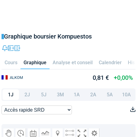
Graphique boursier Kompuestos
Cours
Graphique
Analyse et conseil
Calendrier
Hist
0,81 €
+0,00%
ALKOM
1J
2J
5J
3M
1A
2A
5A
10A