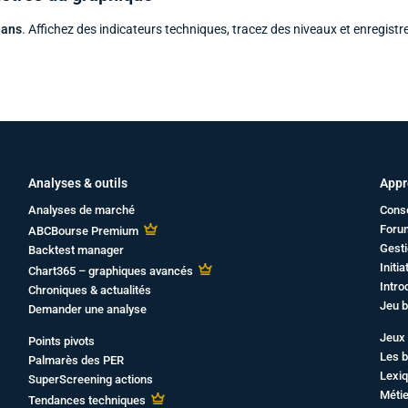
 ans
. Affichez des indicateurs techniques, tracez des niveaux et enregistr
Analyses & outils
Appr
Analyses de marché
Cons
Foru
ABCBourse Premium
Gesti
Backtest manager
Initi
Chart365 – graphiques avancés
Intro
Chroniques & actualités
Jeu b
Demander une analyse
Jeux 
Points pivots
Les b
Palmarès des PER
Lexiq
SuperScreening actions
Métie
Tendances techniques