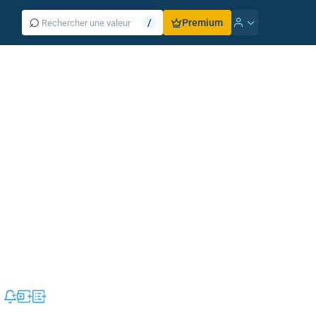
⌕
/
Premium