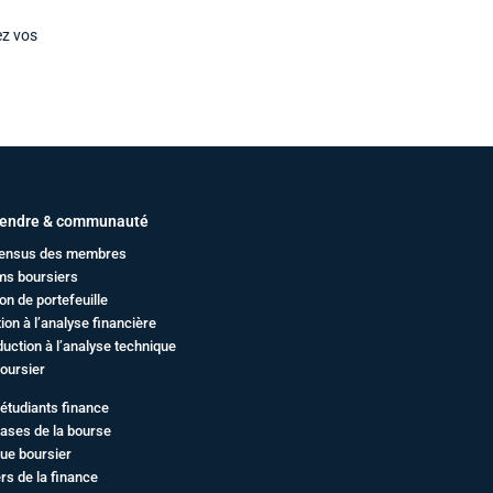
ez vos
endre & communauté
ensus des membres
ms boursiers
on de portefeuille
ation à l’analyse financière
duction à l’analyse technique
oursier
étudiants finance
ases de la bourse
ue boursier
rs de la finance