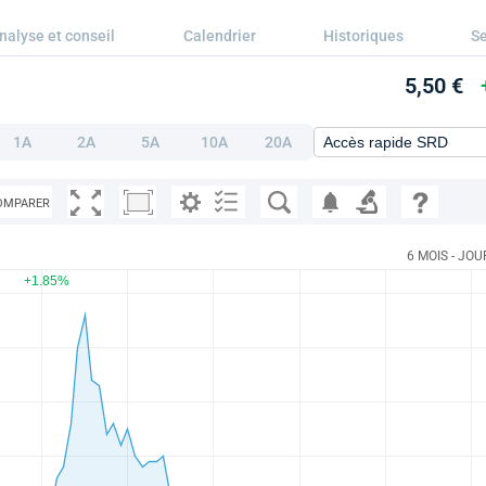
nalyse et conseil
Calendrier
Historiques
Se
5,50 €
1A
2A
5A
10A
20A
OMPARER
6 MOIS - JOU
+1.85%