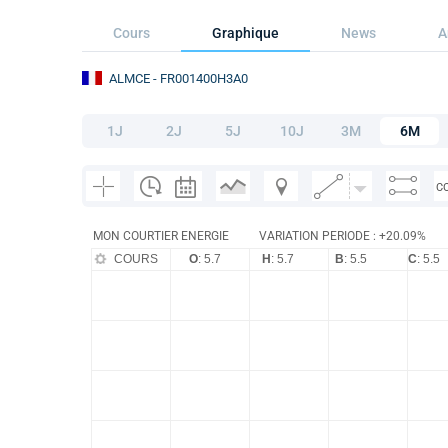
Cours
Graphique
News
A
ALMCE
- FR001400H3A0
1J
2J
5J
10J
3M
6M
C
MON COURTIER ENERGIE
VARIATION PERIODE : +20.09%
COURS
O
: 5.7
H
: 5.7
B
: 5.5
C
: 5.5