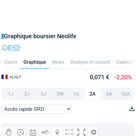
Graphique boursier Neolife
Cours
Graphique
News
Analyse et conseil
Calendri
0,071 €
-2,20%
ALNLF
1J
2J
5J
3M
1A
2A
5A
10A