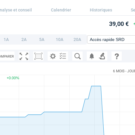
nalyse et conseil
Calendrier
Historiques
Se
39,00 €
1A
2A
5A
10A
20A
OMPARER
6 MOIS - JOU
+0.00%