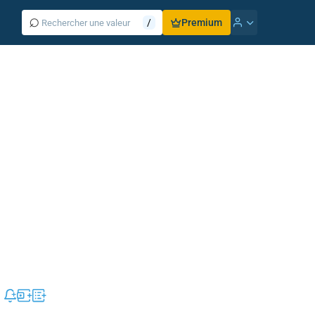
⌕
/
Premium