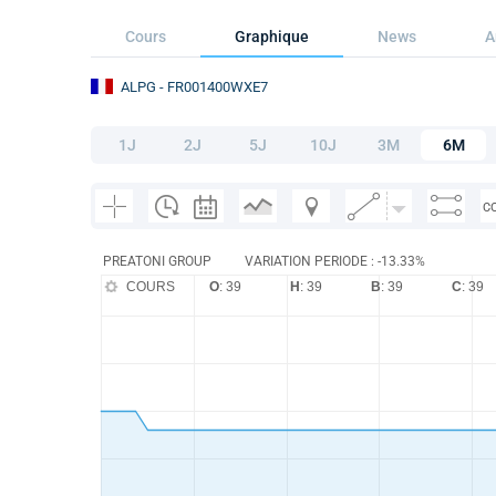
Cours
Graphique
News
A
ALPG
- FR001400WXE7
1J
2J
5J
10J
3M
6M
C
PREATONI GROUP
VARIATION PERIODE : -13.33%
COURS
O
: 39
H
: 39
B
: 39
C
: 39