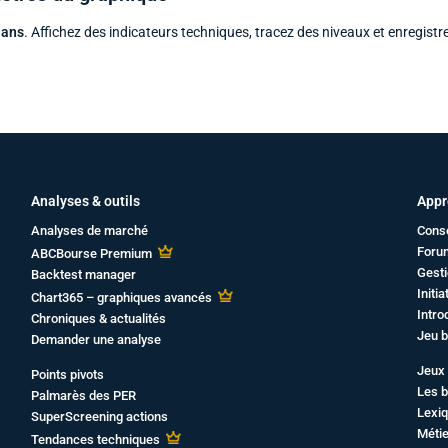
 ans
. Affichez des indicateurs techniques, tracez des niveaux et enregistr
Analyses & outils
Appr
Analyses de marché
Cons
Foru
ABCBourse Premium
Gesti
Backtest manager
Initi
Chart365 – graphiques avancés
Intro
Chroniques & actualités
Jeu b
Demander une analyse
Jeux 
Points pivots
Les b
Palmarès des PER
Lexiq
SuperScreening actions
Métie
Tendances techniques