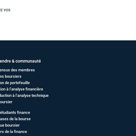
ez vos
endre & communauté
ensus des membres
ms boursiers
on de portefeuille
ation à l’analyse financière
duction à l’analyse technique
oursier
étudiants finance
ases de la bourse
ue boursier
rs de la finance