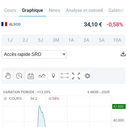
Cours
Graphique
News
Analyse et conseil
Calendri
34,10 €
-0,58%
ALSOG
1J
2J
5J
3M
1A
2A
5A
10A
VARIATION PERIODE : +13.29%
6 MOIS - JOUR
COURS
34.1
-0.58%