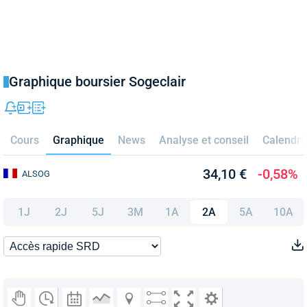
Graphique boursier Sogeclair
Cours
Graphique
News
Analyse et conseil
Calendri
34,10 €
-0,58%
ALSOG
1J
2J
5J
3M
1A
2A
5A
10A