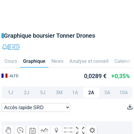
Graphique boursier Tonner Drones
Cours
Graphique
News
Analyse et conseil
Calendri
0,0289 €
+0,35%
ALTD
1J
2J
5J
3M
1A
2A
5A
10A