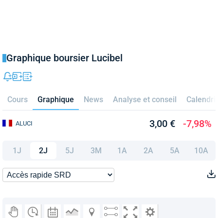
Graphique boursier Lucibel
Cours
Graphique
News
Analyse et conseil
Calendri
3,00 €
-7,98%
ALUCI
1J
2J
5J
3M
1A
2A
5A
10A