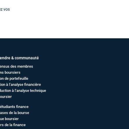
ez vos
endre & communauté
ensus des membres
ms boursiers
on de portefeuille
ation à l’analyse financière
duction à l’analyse technique
oursier
étudiants finance
ases de la bourse
ue boursier
rs de la finance