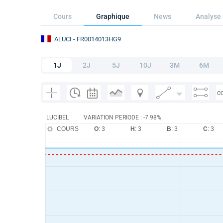
Cours
Graphique
News
Analyse 
ALUCI
- FR0014013HG9
1J
2J
5J
10J
3M
6M
C
LUCIBEL
VARIATION PERIODE : -7.98%
COURS
O
: 3
H
: 3
B
: 3
C
: 3