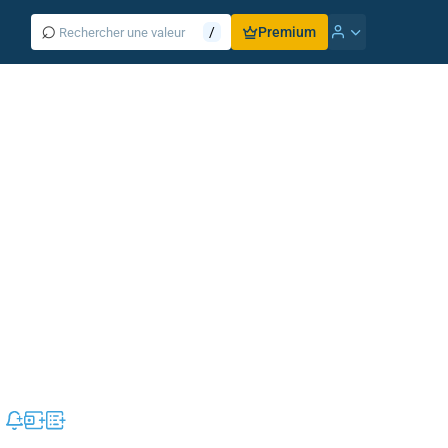
⌕
/
Premium