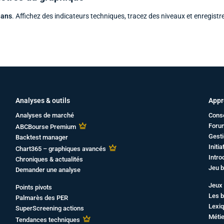
 ans
. Affichez des indicateurs techniques, tracez des niveaux et enregistr
Analyses & outils
Appr
Analyses de marché
Cons
Foru
ABCBourse Premium
Gesti
Backtest manager
Initi
Chart365 – graphiques avancés
Intro
Chroniques & actualités
Jeu b
Demander une analyse
Jeux 
Points pivots
Les b
Palmarès des PER
Lexiq
SuperScreening actions
Métie
Tendances techniques