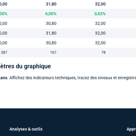
0,00
31,80
32,00
,00%
6,00%
0,63%
0,00
30,80
32,00
0,00
31,80
32,00
0,00
30,80
32,00
387
167
78
mètres du graphique
 ans
. Affichez des indicateurs techniques, tracez des niveaux et enregistr
Analyses & outils
Appr