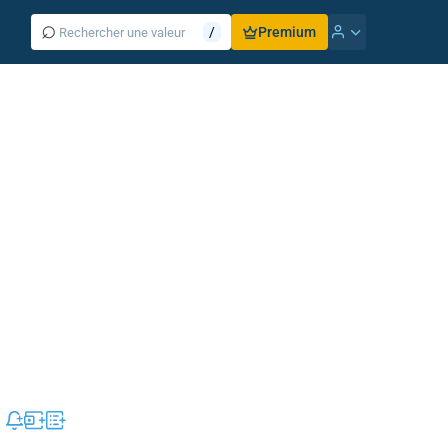
⌕
/
Premium