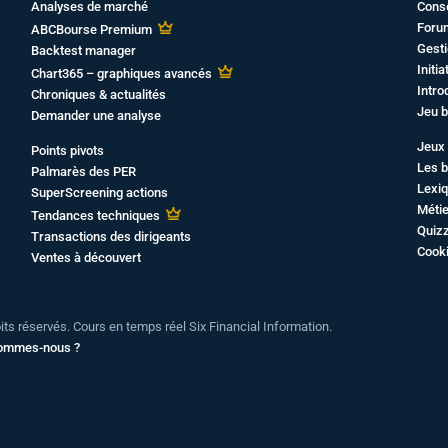
Analyses de marché
Cons
Foru
ABCBourse Premium
Gesti
Backtest manager
Initi
Chart365 – graphiques avancés
Intro
Chroniques & actualités
Jeu b
Demander une analyse
Jeux 
Points pivots
Les b
Palmarès des PER
Lexiq
SuperScreening actions
Métie
Tendances techniques
Quiz
Transactions des dirigeants
Cook
Ventes à découvert
oits réservés. Cours en temps réel Six Financial Information.
sommes-nous ?