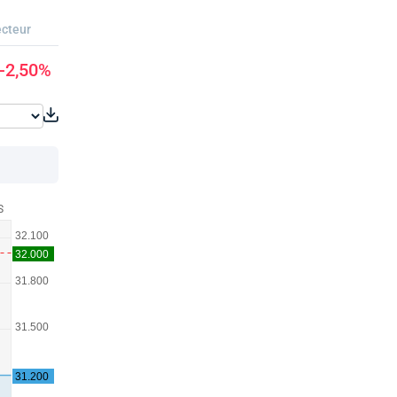
cteur
-2,50%
S