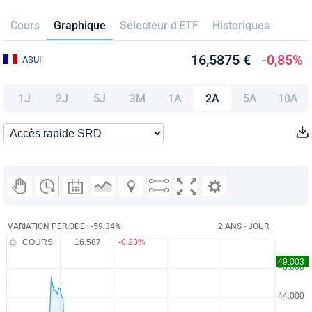
Cours
Graphique
Sélecteur d'ETF
Historiques
16,5875 €
-0,85%
ASUI
1J
2J
5J
3M
1A
2A
5A
10A
VARIATION PERIODE : -59.34%
2 ANS - JOUR
COURS
16.587
-0.23%