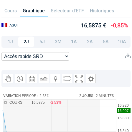
Cours
Graphique
Sélecteur d'ETF
Historiques
16,5875 €
-0,85%
ASUI
1J
2J
5J
3M
1A
2A
5A
10A
VARIATION PERIODE : -2.53%
2 JOURS - 2 MINUTES
COURS
16.5875
-2.53%