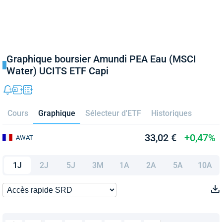
Graphique boursier Amundi PEA Eau (MSCI
Water) UCITS ETF Capi
Cours
Graphique
Sélecteur d'ETF
Historiques
33,02 €
+0,47%
AWAT
1J
2J
5J
3M
1A
2A
5A
10A