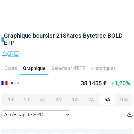
Graphique boursier 21Shares Bytetree BOLD
ETP
Cours
Graphique
Sélecteur d'ETF
Historiques
38,1455 €
+1,20%
BOLD
1J
2J
5J
3M
1A
2A
5A
10A