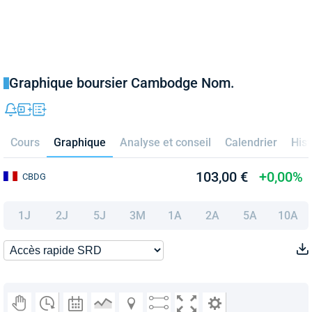
Graphique boursier Cambodge Nom.
Cours
Graphique
Analyse et conseil
Calendrier
Hist
103,00 €
+0,00%
CBDG
1J
2J
5J
3M
1A
2A
5A
10A