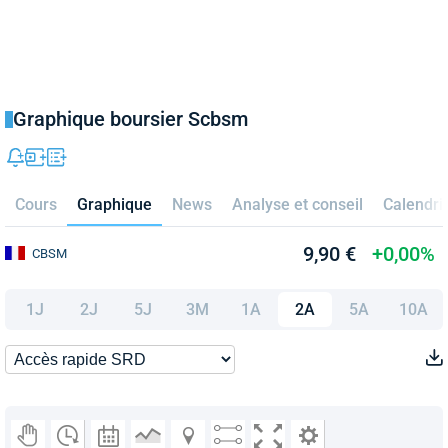
Graphique boursier Scbsm
Cours
Graphique
News
Analyse et conseil
Calendri
9,90 €
+0,00%
CBSM
1J
2J
5J
3M
1A
2A
5A
10A