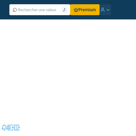
⌕
/
Premium