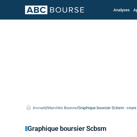
Analyses
A
Accueil
/
Marchés Bourse
/
Graphique boursier Scbsm : cours 
Graphique boursier Scbsm