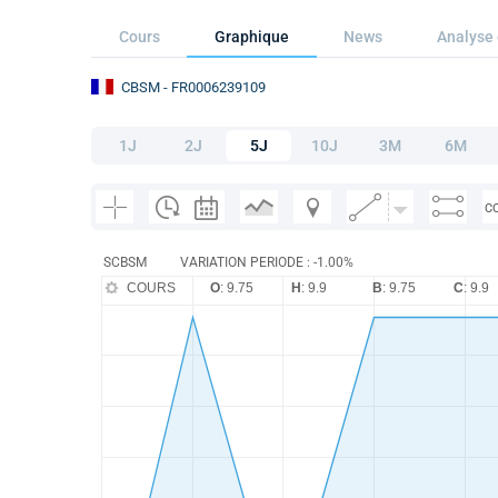
Cours
Graphique
News
Analyse 
CBSM
- FR0006239109
1J
2J
5J
10J
3M
6M
C
SCBSM
VARIATION PERIODE : -1.00%
COURS
O
: 9.75
H
: 9.9
B
: 9.75
C
: 9.9