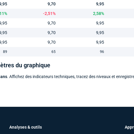
9,95
9,70
9,95
,11%
-2,51%
2,58%
9,95
9,70
9,95
9,95
9,70
9,95
9,95
9,70
9,95
89
65
96
mètres du graphique
 ans
. Affichez des indicateurs techniques, tracez des niveaux et enregistr
Analyses & outils
Appr