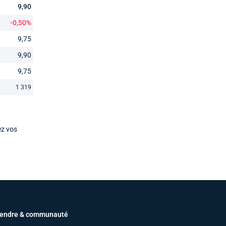
9,90
-0,50%
9,75
9,90
9,75
1 319
ez vos
endre & communauté