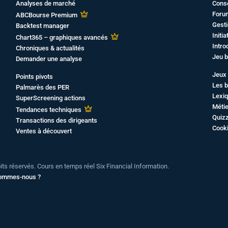
Analyses de marché
Cons
Foru
ABCBourse Premium
Gesti
Backtest manager
Initi
Chart365 – graphiques avancés
Intro
Chroniques & actualités
Jeu b
Demander une analyse
Jeux 
Points pivots
Les b
Palmarès des PER
Lexiq
SuperScreening actions
Métie
Tendances techniques
Quiz
Transactions des dirigeants
Cook
Ventes à découvert
oits réservés. Cours en temps réel Six Financial Information.
sommes-nous ?