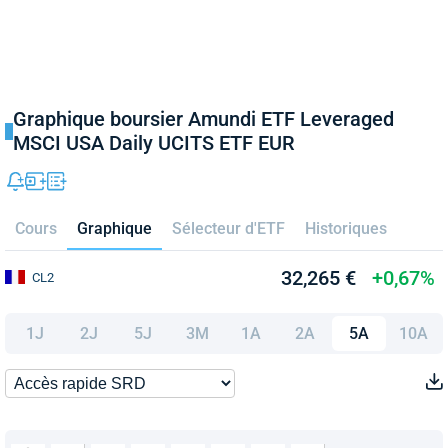
Graphique boursier Amundi ETF Leveraged
MSCI USA Daily UCITS ETF EUR
Cours
Graphique
Sélecteur d'ETF
Historiques
32,265 €
+0,67%
CL2
1J
2J
5J
3M
1A
2A
5A
10A