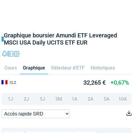
Graphique boursier Amundi ETF Leveraged
MSCI USA Daily UCITS ETF EUR
Cours
Graphique
Sélecteur d'ETF
Historiques
32,265 €
+0,67%
CL2
1J
2J
5J
3M
1A
2A
5A
10A