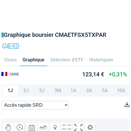
Graphique boursier CMAETFSX5TXPAR
Cours
Graphique
Sélecteur d'ETF
Historiques
123,14 €
+0,31%
CM5E
1J
2J
5J
3M
1A
2A
5A
10A