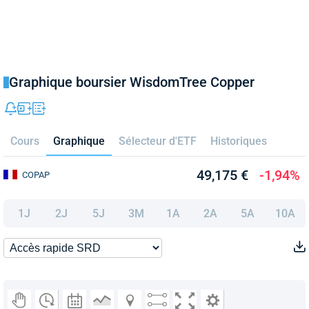
Graphique boursier WisdomTree Copper
Cours
Graphique
Sélecteur d'ETF
Historiques
49,175 €
-1,94%
COPAP
1J
2J
5J
3M
1A
2A
5A
10A