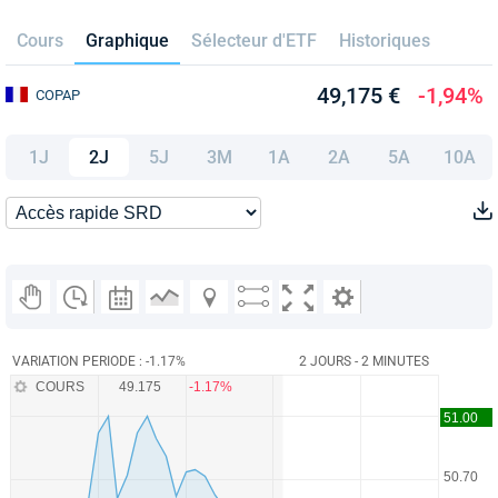
Cours
Graphique
Sélecteur d'ETF
Historiques
49,175 €
-1,94%
COPAP
1J
2J
5J
3M
1A
2A
5A
10A
VARIATION PERIODE : -1.17%
2 JOURS - 2 MINUTES
COURS
49.175
-1.17%