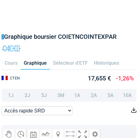
Graphique boursier COIETNCOINTEXPAR
Cours
Graphique
Sélecteur d'ETF
Historiques
17,655 €
-1,26%
CTEN
1J
2J
5J
3M
1A
2A
5A
10A