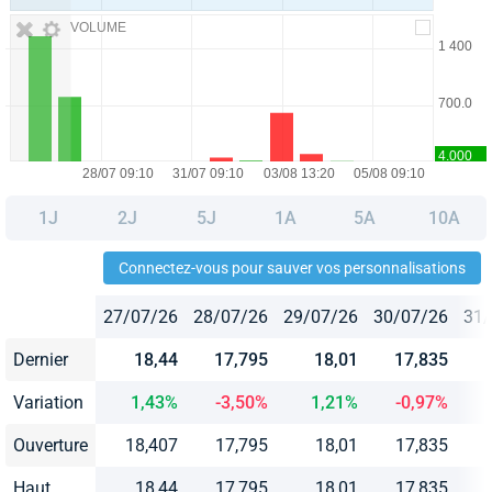
VOLUME
1J
2J
5J
1A
5A
10A
Connectez-vous pour sauver vos personnalisations
27/07/26
28/07/26
29/07/26
30/07/26
31/
Dernier
18,44
17,795
18,01
17,835
Variation
1,43%
-3,50%
1,21%
-0,97%
Ouverture
18,407
17,795
18,01
17,835
Haut
18,44
17,795
18,01
17,835