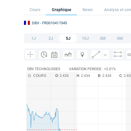
Cours
Graphique
News
Analyse et con
DBV
- FR0010417345
1J
2J
5J
10J
3M
6M
C
DBV TECHNOLOGIES
VARIATION PERIODE : +2.01%
COURS
O
: 2.434
H
: 2.434
B
: 2.434
C
: 2.4