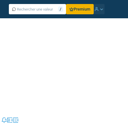
⌕
/
Premium