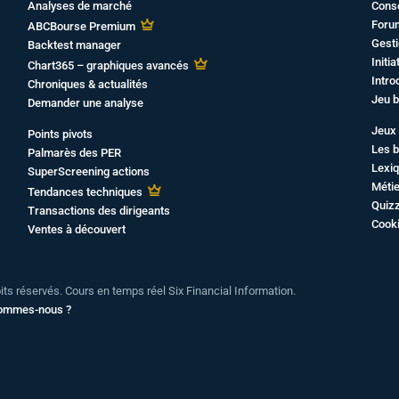
Analyses de marché
Cons
Foru
ABCBourse Premium
Gesti
Backtest manager
Initi
Chart365 – graphiques avancés
Intro
Chroniques & actualités
Jeu b
Demander une analyse
Jeux 
Points pivots
Les b
Palmarès des PER
Lexiq
SuperScreening actions
Métie
Tendances techniques
Quiz
Transactions des dirigeants
Cook
Ventes à découvert
oits réservés. Cours en temps réel Six Financial Information.
sommes-nous ?