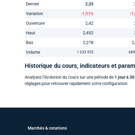
Dernier
2,35
Variation
-1,51%
-1
Ouverture
2,42
Haut
2,452
Bas
2,278
2
Volume
1 233 555
689
Historique du cours, indicateurs et para
Analysez l’évolution du cours sur une période de
1 jour à 30
réglages pour retrouver rapidement votre configuration.
Marchés & cotations