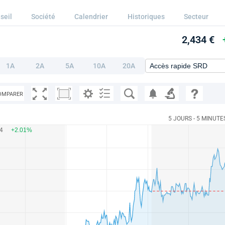
seil
Société
Calendrier
Historiques
Secteur
2,434 €
1A
2A
5A
10A
20A
OMPARER
5 JOURS - 5 MINUTE
34
+2.01%