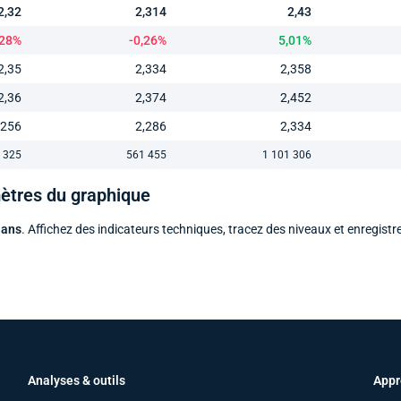
2,32
2,314
2,43
,28%
-0,26%
5,01%
2,35
2,334
2,358
2,36
2,374
2,452
,256
2,286
2,334
 325
561 455
1 101 306
mètres du graphique
 ans
. Affichez des indicateurs techniques, tracez des niveaux et enregistr
Analyses & outils
Appr