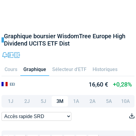
Graphique boursier WisdomTree Europe High
Dividend UCITS ETF Dist
Cours
Graphique
Sélecteur d'ETF
Historiques
16,60 €
+0,28%
EEI
1J
2J
5J
3M
1A
2A
5A
10A