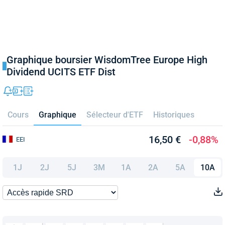
Graphique boursier WisdomTree Europe High
Dividend UCITS ETF Dist
Cours
Graphique
Sélecteur d'ETF
Historiques
16,50 €
-0,88%
EEI
1J
2J
5J
3M
1A
2A
5A
10A